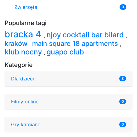
-
Zwierzęta
3
Popularne tagi
bracka 4
njoy cocktail bar bilard
,
,
kraków
main square 18 apartments
,
,
klub nocny
guapo club
,
Kategorie
Dla dzieci
8
Filmy online
0
Gry karciane
0