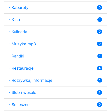
-
Kabarety
0
-
Kino
1
-
Kulinaria
0
-
Muzyka mp3
0
-
Randki
1
-
Restauracje
4
-
Rozrywka, informacje
1
-
Ślub i wesele
3
-
Śmieszne
0