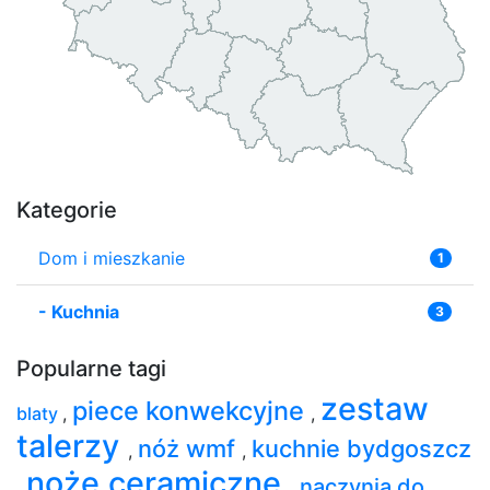
Kategorie
Dom i mieszkanie
1
-
Kuchnia
3
Popularne tagi
zestaw
piece konwekcyjne
blaty
,
,
talerzy
nóż wmf
kuchnie bydgoszcz
,
,
noże ceramiczne
naczynia do
,
,