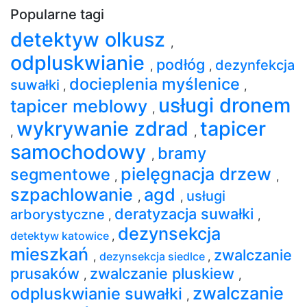
Popularne tagi
detektyw olkusz
,
odpluskwianie
podłóg
dezynfekcja
,
,
docieplenia myślenice
suwałki
,
,
usługi dronem
tapicer meblowy
,
wykrywanie zdrad
tapicer
,
,
samochodowy
bramy
,
pielęgnacja drzew
segmentowe
,
,
szpachlowanie
agd
usługi
,
,
deratyzacja suwałki
arborystyczne
,
,
dezynsekcja
detektyw katowice
,
mieszkań
zwalczanie
,
dezynsekcja siedlce
,
prusaków
zwalczanie pluskiew
,
,
zwalczanie
odpluskwianie suwałki
,