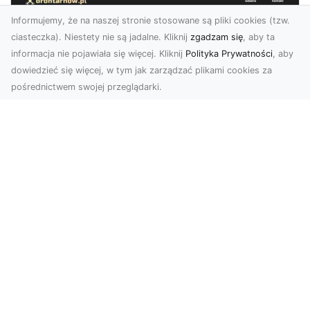
Informujemy, że na naszej stronie stosowane są pliki cookies (tzw.
ciasteczka). Niestety nie są jadalne. Kliknij
zgadzam się
, aby ta
informacja nie pojawiała się więcej. Kliknij
Polityka Prywatności
, aby
dowiedzieć się więcej, w tym jak zarządzać plikami cookies za
pośrednictwem swojej przeglądarki.
Profesjonalne zdjęcia z drona Tarnów –
nowoczesne spojrzenie na biznes
Współczesny świat wymaga kreatywnych
rozwiązań wizualnych, a profesjonalne usługi
dronem pozwala...