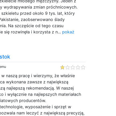
 szkielecie młodego mężczyzny. Jeden z
dy wydrapywania zmian próchnicowych.
zkieletu przed około 9 tys. lat, który
 Pakistanie, zaobserwowano ślady
nia. Na szczęście od tego czasu
 się rozwinęła i korzysta z n...
pokaż
stok
temu
 w naszą pracę i wierzymy, że właśnie
raca wykonana zawsze z największą
aszą najlepszą rekomendacją. W naszej
ko i wyłącznie na najlepszych materiałach
wiatowych producentów.
technologie, wyposażenie i sprzęt w
pozwala nam leczyć z największą precyzją,