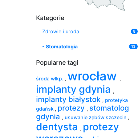
Kategorie
Zdrowie i uroda
8
-
Stomatologia
13
Popularne tagi
wrocław
środa wlkp.
,
,
implanty gdynia
,
implanty białystok
,
protetyka
protezy
stomatolog
gdańsk
,
,
gdynia
,
usuwanie zębów szczecin
,
dentysta
protezy
,