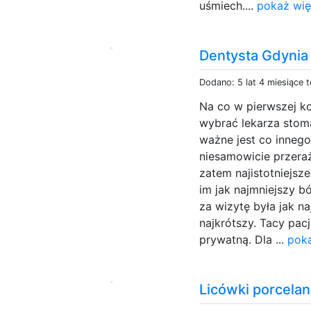
uśmiech....
pokaż wię
Dentysta Gdynia
Dodano: 5 lat 4 miesiące 
Na co w pierwszej k
wybrać lekarza stoma
ważne jest co innego
niesamowicie przeraż
zatem najistotniejsze
im jak najmniejszy b
za wizytę była jak n
najkrótszy. Tacy pac
prywatną. Dla ...
poka
Licówki porcela