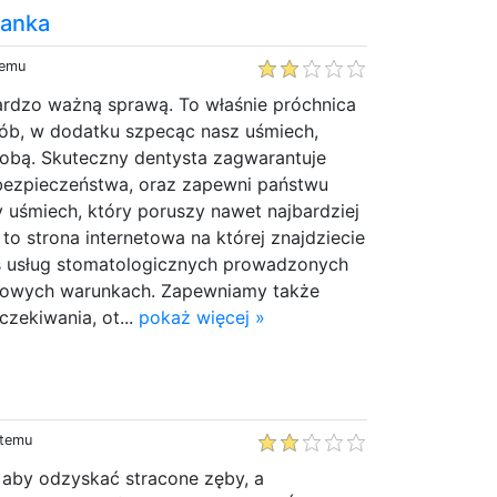
ianka
temu
ardzo ważną sprawą. To właśnie próchnica
ób, w dodatku szpecąc nasz uśmiech,
dobą. Skuteczny dentysta zagwarantuje
bezpieczeństwa, oraz zapewni państwu
 uśmiech, który poruszy nawet najbardziej
 to strona internetowa na której znajdziecie
s usług stomatologicznych prowadzonych
towych warunkach. Zapewniamy także
zekiwania, ot...
pokaż więcej »
 temu
 aby odzyskać stracone zęby, a