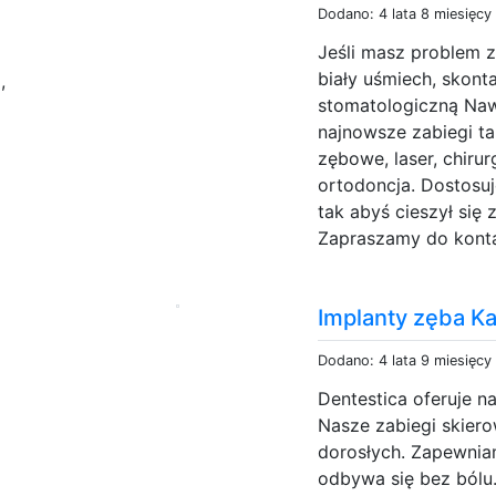
Dodano: 4 lata 8 miesięcy
Jeśli masz problem z
n
biały uśmiech, skonta
,
stomatologiczną Naw
najnowsze zabiegi tak
zębowe, laser, chiru
ortodoncja. Dostosuj
tak abyś cieszył się
Zapraszamy do konta
Implanty zęba K
Dodano: 4 lata 9 miesięcy
Dentestica oferuje n
Nasze zabiegi skier
dorosłych. Zapewnia
odbywa się bez bólu.