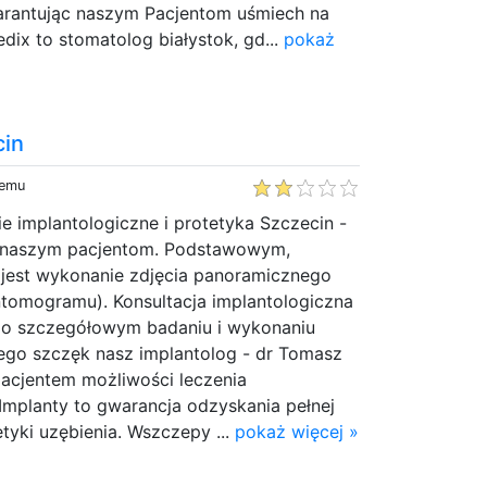
warantując naszym Pacjentom uśmiech na
Medix to stomatolog białystok, gd...
pokaż
cin
temu
 implantologiczne i protetyka Szczecin -
 naszym pacjentom. Podstawowym,
jest wykonanie zdjęcia panoramicznego
ntomogramu). Konsultacja implantologiczna
j po szczegółowym badaniu i wykonaniu
ego szczęk nasz implantolog - dr Tomasz
pacjentem możliwości leczenia
Implanty to gwarancja odzyskania pełnej
etyki uzębienia. Wszczepy ...
pokaż więcej »