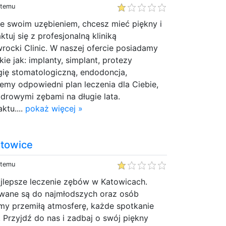
 temu
e swoim uzębieniem, chcesz mieć piękny i
ktuj się z profesjonalną kliniką
rocki Clinic. W naszej ofercie posiadamy
ie jak: implanty, simplant, protezy
rgię stomatologiczną, endodoncja,
emy odpowiedni plan leczenia dla Ciebie,
 zdrowymi zębami na długie lata.
ktu....
pokaż więcej »
atowice
 temu
ajlepsze leczenie zębów w Katowicach.
owane są do najmłodszych oraz osób
my przemiłą atmosferę, każde spotkanie
 Przyjdź do nas i zadbaj o swój piękny