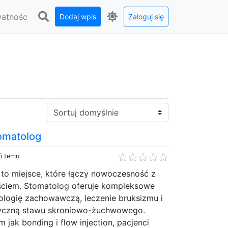
watnośc
Dodaj wpis
Zaloguj się
Sortuj:
tomatolog
ń temu
 to miejsce, które łączy nowoczesność z
ciem. Stomatolog oferuje kompleksowe
ologię zachowawczą, leczenie bruksizmu i
utyczną stawu skroniowo-żuchwowego.
 jak bonding i flow injection, pacjenci