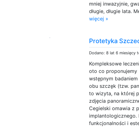
mniej inwazyjnie, g
długie, długie lata. 
więcej »
Protetyka Szcze
Dodano: 8 lat 6 miesięcy 
Kompleksowe leczenie
oto co proponujemy
wstępnym badaniem 
obu szczęk (tzw. pa
to wizyta, na które
zdjęcia panoramiczn
Cegielski omawia z 
implantologicznego. 
funkcjonalności i est