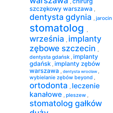
warszawa
chirurg
,
szczękowy warszawa
,
dentysta gdynia
jaroci
,
stomatolog
,
września
implanty
,
zębowe szczecin
,
implanty
dentysta gdańsk
,
gdańsk
implanty zębów
,
warszawa
,
dentysta wrocław
,
wybielanie zębów beyond
,
ortodonta
leczenie
,
kanałowe
pleszew
,
,
stomatolog gałków
duży