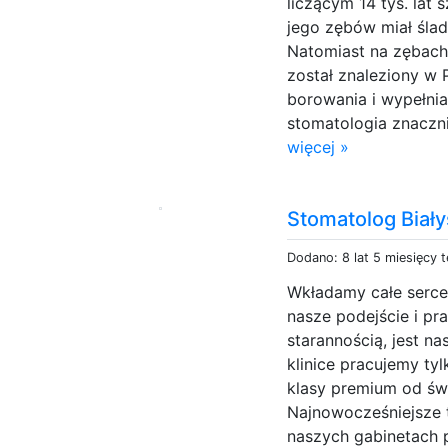
liczącym 14 tys. lat
jego zębów miał śla
Natomiast na zębach s
został znaleziony w
borowania i wypełnia
stomatologia znacznie
więcej »
Stomatolog Biały
Dodano: 8 lat 5 miesięcy 
Wkładamy całe serce
nasze podejście i p
starannością, jest n
klinice pracujemy tyl
klasy premium od ś
Najnowocześniejsze 
naszych gabinetach 