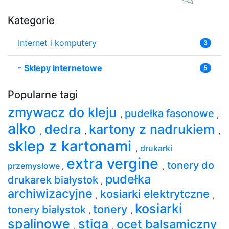
Kategorie
Internet i komputery
3
-
Sklepy internetowe
5
Popularne tagi
zmywacz do kleju
pudełka fasonowe
,
,
alko
dedra
kartony z nadrukiem
,
,
,
sklep z kartonami
,
drukarki
extra vergine
tonery do
przemysłowe
,
,
pudełka
drukarek białystok
,
archiwizacyjne
kosiarki elektrytczne
,
,
kosiarki
tonery
tonery białystok
,
,
spalinowe
stiga
ocet balsamiczny
,
,