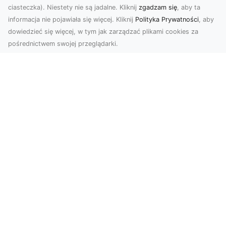
ciasteczka). Niestety nie są jadalne. Kliknij
zgadzam się
, aby ta
informacja nie pojawiała się więcej. Kliknij
Polityka Prywatności
, aby
dowiedzieć się więcej, w tym jak zarządzać plikami cookies za
pośrednictwem swojej przeglądarki.
Profesjonalne zdjęcia z drona Tarnów –
nowoczesne spojrzenie na biznes
Współczesny świat wymaga kreatywnych
rozwiązań wizualnych, a profesjonalne usługi
dronem pozwala...
Legenda amerykańskich dróg: Ford
Mustang z 1970 roku