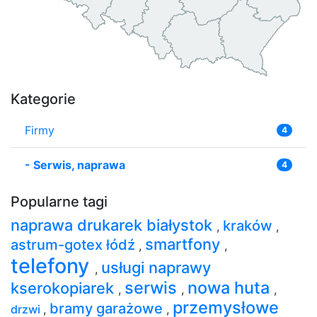
Kategorie
Firmy
4
-
Serwis, naprawa
4
Popularne tagi
naprawa drukarek białystok
kraków
,
,
smartfony
astrum-gotex łódź
,
,
telefony
usługi naprawy
,
serwis
nowa huta
kserokopiarek
,
,
,
przemysłowe
bramy garażowe
drzwi
,
,