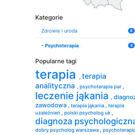
Kategorie
Zdrowie i uroda
8
-
Psychoterapia
4
Popularne tagi
terapia
terapia
,
analityczna
,
psychoterapia par
,
leczenie jąkania
diagno
,
zawodowa
,
terapia jąkania
,
terapia
uzależnień
,
polski psycholog uk
,
diagnoza psychologiczn
dobry psycholog warszawa
,
psychoterapi