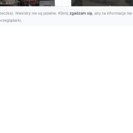
eczka). Niestety nie są jadalne. Kliknij
zgadzam się
, aby ta informacja nie 
rzeglądarki.
Profesjonalne Usług
genda
Transportowe FHU
erykańskich dróg:
XMar w Radomiu
rd Mustang z 1970
Transport i Holowanie w
ku
Radomiu - Kompleksowa
ęp Nie ma wątpliwości,
Oferta FHU XMar FHU X
gdyby klasyka
to renomowana firma z
mochodów mogła mówić,
Rado...
aby to opowieść o
dzie M...
g stron
Subskrybuj newslette