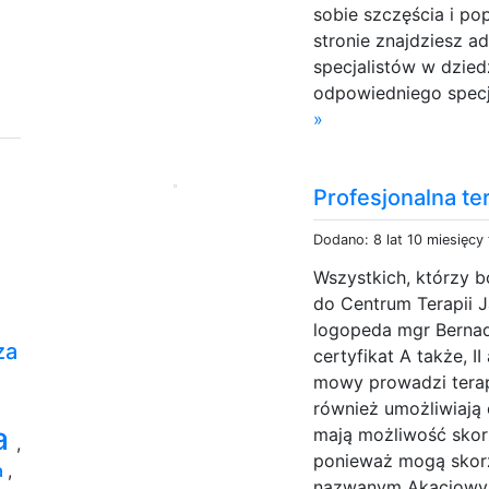
sobie szczęścia i po
stronie znajdziesz 
specjalistów w dzied
odpowiedniego specj
»
Profesjonalna ter
Dodano: 8 lat 10 miesięcy
Wszystkich, którzy
do Centrum Terapii 
logopeda mgr Bernad
za
certyfikat A także, II
mowy prowadzi terapi
również umożliwiają c
a
mają możliwość skor
,
ponieważ mogą skorz
a
,
nazwanym Akacjowy