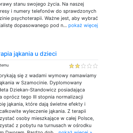
prawy stanu swojego życia. Na naszej
adresy i numery telefonów do sprawdzonych
zinie psychoterapii. Ważne jest, aby wybrać
alistę dopasowanego pod n...
pokaż więcej
apia jąkania u dzieci
 temu
 borykają się z wadami wymowy namawiamy
Jąkania w Szamocinie. Dyplomowany
eta Dziekan-Standowicz posiadająca
 a oprócz tego III stopnia normalizacji
ę jąkania, które dają świetne efekty i
ałkowite wyleczenie jąkania. Z terapii
zystać osoby mieszkające w całej Polsce,
ystać z pobytu na turnusach w ośrodku
m Dworem. Bardzo dob...
pokaż więcej »