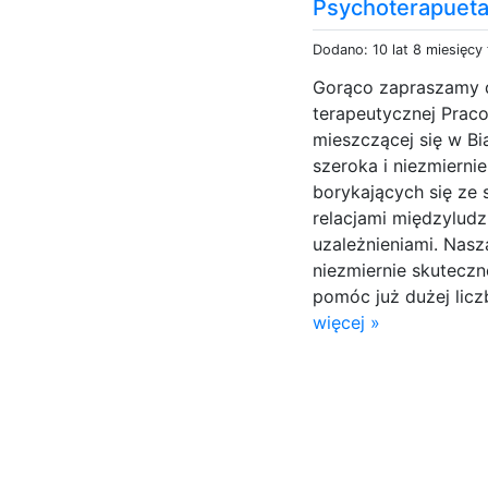
Psychoterapueta 
Dodano: 10 lat 8 miesięcy
Gorąco zapraszamy d
terapeutycznej Prac
mieszczącej się w Bi
szeroka i niezmierni
borykających się ze
relacjami międzyludz
uzależnieniami. Nasza
niezmiernie skuteczn
pomóc już dużej licz
więcej »