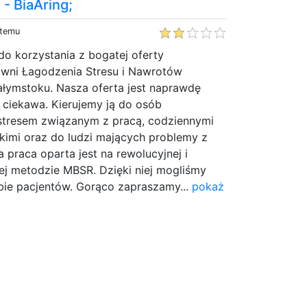
- BiaAring;
 temu
o korzystania z bogatej oferty
owni Łagodzenia Stresu i Nawrotów
ałymstoku. Nasza oferta jest naprawdę
e ciekawa. Kierujemy ją do osób
 stresem związanym z pracą, codziennymi
kimi oraz do ludzi mających problemy z
 praca oparta jest na rewolucyjnej i
ej metodzie MBSR. Dzięki niej mogliśmy
bie pacjentów. Gorąco zapraszamy...
pokaż