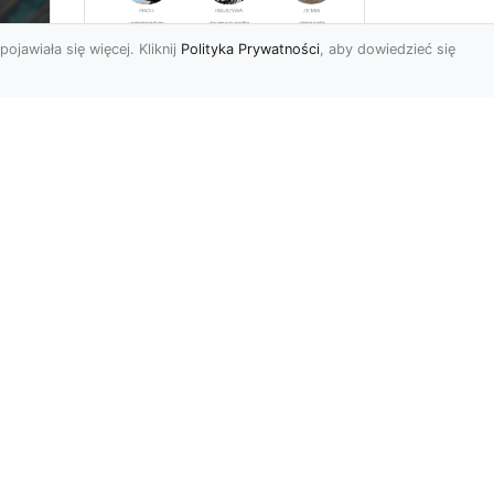
pojawiała się więcej. Kliknij
Polityka Prywatności
, aby dowiedzieć się
Wyburzenia i
Rozbiórki oraz Usługi
i
Ziemne w Radomiu –
Kompleksowa Oferta
MA-TRANS
Profesjonalne Wyburzenia i
Rozbiórki Budynków Firma
Mar
MA-TRANS z Radomia
specjalizuje się w
wyburze...
r