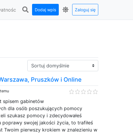
watnośc
Dodaj wpis
Zaloguj się
Sortuj:
 Warszawa, Pruszków i Online
 temu
st spisem gabinetów
ych dla osób poszukujących pomocy
żeli szukasz pomocy i zdecydowałeś
 poprawy swojej jakości życia, to trafiłeś
jest Twoim pierwszy krokiem w znalezieniu w