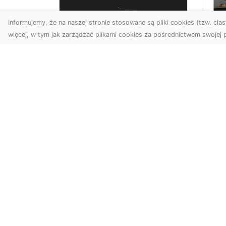
Informujemy, że na naszej stronie stosowane są pliki cookies (tzw. ciast
więcej, w tym jak zarządzać plikami cookies za pośrednictwem swojej p
Profesjonalne zdjęcia
z drona Tarnów –
Le
nowoczesne
am
spojrzenie na biznes
Fo
ro
Współczesny świat wymaga
kreatywnych rozwiązań
Wst
wizualnych, a profesjonalne
że 
usługi dronem pozwala...
sa
był
For
Extra Katalog - nowoczesny katalo