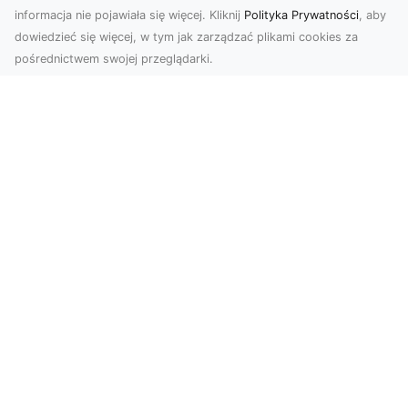
informacja nie pojawiała się więcej. Kliknij
Polityka Prywatności
, aby
dowiedzieć się więcej, w tym jak zarządzać plikami cookies za
pośrednictwem swojej przeglądarki.
Profesjonalne zdjęcia z drona Tarnów –
nowoczesne spojrzenie na biznes
Współczesny świat wymaga kreatywnych
rozwiązań wizualnych, a profesjonalne usługi
dronem pozwala...