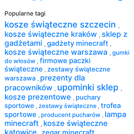
Popularne tagi
kosze świąteczne szczecin
,
kosze świąteczne kraków
sklep z
,
gadżetami
gadżety minecraft
,
,
kosze świąteczne warszawa
gumki
,
firmowe paczki
do włosów
,
świąteczne
zestawy świąteczne
,
prezenty dla
warszawa
,
upominki sklep
pracowników
,
,
kosze prezentowe
puchary
,
trofea
sportowe
zestawy świąteczne
,
,
lampa
sportowe
producent pucharów
,
,
minecraft
kosze świąteczne
,
katowice
zegar minecraft
,
,