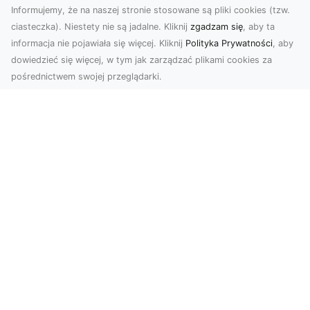
Informujemy, że na naszej stronie stosowane są pliki cookies (tzw.
ciasteczka). Niestety nie są jadalne. Kliknij
zgadzam się
, aby ta
informacja nie pojawiała się więcej. Kliknij
Polityka Prywatności
, aby
dowiedzieć się więcej, w tym jak zarządzać plikami cookies za
pośrednictwem swojej przeglądarki.
Profesjonalne zdjęcia z drona Tarnów –
nowoczesne spojrzenie na biznes
Współczesny świat wymaga kreatywnych
rozwiązań wizualnych, a profesjonalne usługi
dronem pozwala...