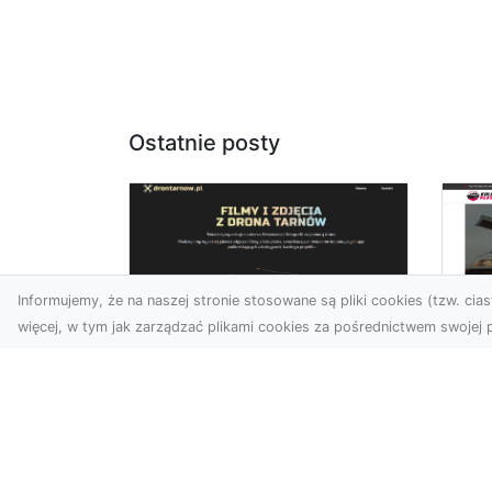
Ostatnie posty
Informujemy, że na naszej stronie stosowane są pliki cookies (tzw. ciast
więcej, w tym jak zarządzać plikami cookies za pośrednictwem swojej p
Profesjonalne zdjęcia
z drona Tarnów –
Le
nowoczesne
am
spojrzenie na biznes
Fo
ro
Współczesny świat wymaga