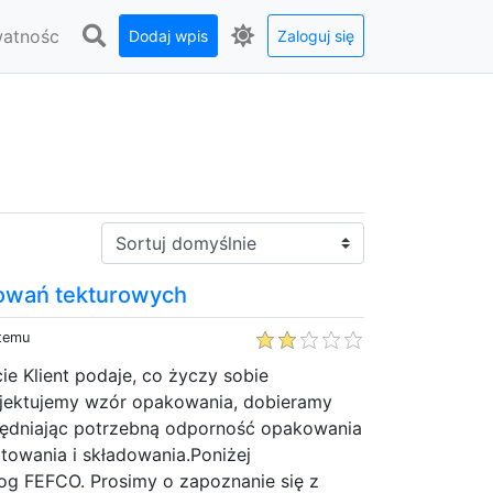
watnośc
Dodaj wpis
Zaloguj się
Sortuj:
owań tekturowych
 temu
ie Klient podaje, co życzy sobie
jektujemy wzór opakowania, dobieramy
ględniając potrzebną odporność opakowania
rtowania i składowania.Poniżej
og FEFCO. Prosimy o zapoznanie się z