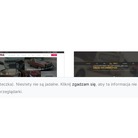
eczka). Niestety nie są jadalne. Kliknij
zgadzam się
, aby ta informacja nie 
rzeglądarki.
Profesjonalne Usług
genda
Transportowe FHU
erykańskich dróg:
XMar w Radomiu
rd Mustang z 1970
Transport i Holowanie w
ku