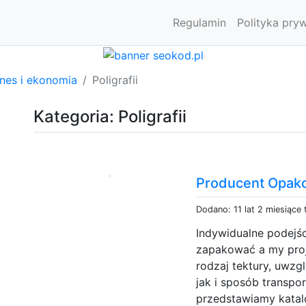
Regulamin
Polityka pry
znes i ekonomia
Poligrafii
Kategoria: Poligrafii
Producent Opak
Dodano: 11 lat 2 miesiące
Indywidualne podejśc
zapakować a my pro
rodzaj tektury, uwz
jak i sposób transpo
przedstawiamy katal