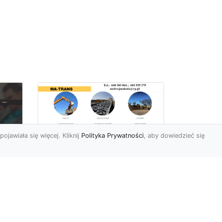
pojawiała się więcej. Kliknij
Polityka Prywatności
, aby dowiedzieć się
Wyburzenia i
Rozbiórki oraz Usługi
i
Ziemne w Radomiu –
Kompleksowa Oferta
MA-TRANS