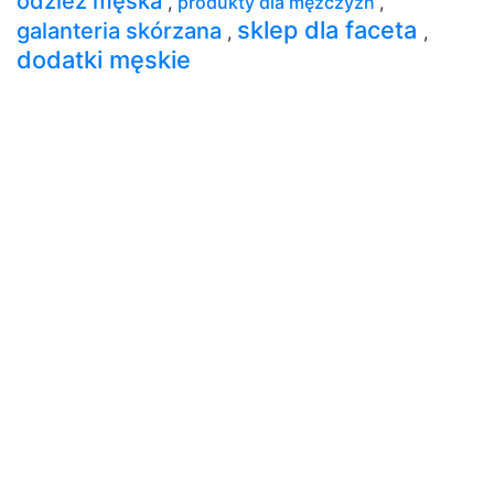
odzież męska
,
produkty dla mężczyzn
,
sklep dla faceta
galanteria skórzana
,
,
dodatki męskie