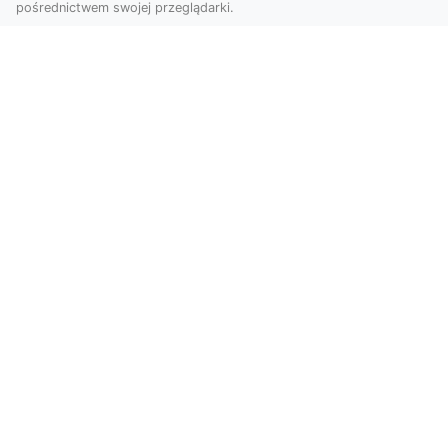
pośrednictwem swojej przeglądarki.
Profesjonalne zdjęcia z drona Tarnów –
nowoczesne spojrzenie na biznes
Współczesny świat wymaga kreatywnych
rozwiązań wizualnych, a profesjonalne usługi
dronem pozwala...