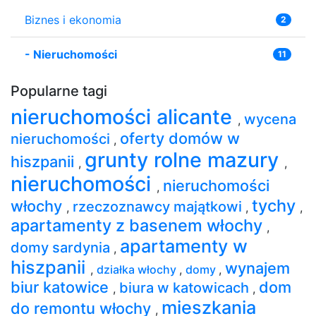
Biznes i ekonomia
2
-
Nieruchomości
11
Popularne tagi
nieruchomości alicante
wycena
,
oferty domów w
nieruchomości
,
grunty rolne mazury
hiszpanii
,
,
nieruchomości
nieruchomości
,
tychy
włochy
rzeczoznawcy majątkowi
,
,
,
apartamenty z basenem włochy
,
apartamenty w
domy sardynia
,
hiszpanii
wynajem
,
działka włochy
,
domy
,
biur katowice
dom
biura w katowicach
,
,
mieszkania
do remontu włochy
,