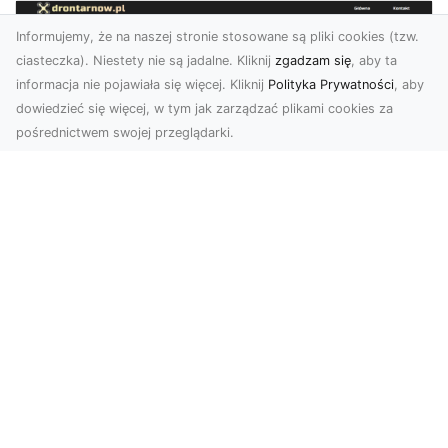
Informujemy, że na naszej stronie stosowane są pliki cookies (tzw.
ciasteczka). Niestety nie są jadalne. Kliknij
zgadzam się
, aby ta
informacja nie pojawiała się więcej. Kliknij
Polityka Prywatności
, aby
dowiedzieć się więcej, w tym jak zarządzać plikami cookies za
pośrednictwem swojej przeglądarki.
Profesjonalne zdjęcia z drona Tarnów –
nowoczesne spojrzenie na biznes
Współczesny świat wymaga kreatywnych
rozwiązań wizualnych, a profesjonalne usługi
dronem pozwala...