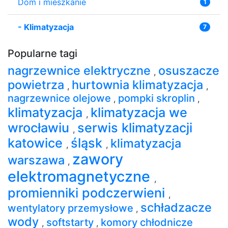
Dom i mieszkanie
1
-
Klimatyzacja
7
Popularne tagi
nagrzewnice elektryczne
osuszacze
,
powietrza
hurtownia klimatyzacja
,
,
nagrzewnice olejowe
pompki skroplin
,
,
klimatyzacja
klimatyzacja we
,
wrocławiu
serwis klimatyzacji
,
katowice
śląsk
klimatyzacja
,
,
zawory
warszawa
,
elektromagnetyczne
,
promienniki podczerwieni
,
schładzacze
wentylatory przemysłowe
,
wody
softstarty
komory chłodnicze
,
,