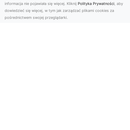
informacja nie pojawiała się więcej. Kliknij
Polityka Prywatności
, aby
dowiedzieć się więcej, w tym jak zarządzać plikami cookies za
pośrednictwem swojej przeglądarki.
Profesjonalne zdjęcia z drona Tarnów –
nowoczesne spojrzenie na biznes
Współczesny świat wymaga kreatywnych
rozwiązań wizualnych, a profesjonalne usługi
dronem pozwala...