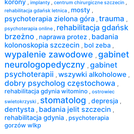
korony
,
implanty
,
centrum chirurgiczne szczecin
,
mosty
rehabilitacja gdańsk letnica
,
,
trauma
psychoterapia zielona góra
,
,
rehabilitacja gdańsk
psychoterapia online
,
brzeżno
badania
naprawa protez
,
,
kolonoskopia szczecin
bol zeba
,
,
wypalenie zawodowe
gabinet
,
neurologopedyczny
gabinet
,
psychoterapii
wszywki alkoholowe
,
,
dobry psycholog częstochowa
,
rehabilitacja gdynia witomino
,
ostrowiec
stomatolog
depresja
swietokrzyski
,
,
,
dentysta
badania jelit szczecin
,
,
rehabilitacja gdynia
psychoterapia
,
gorzów wlkp