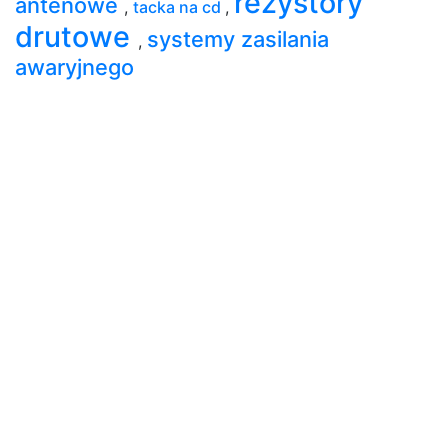
rezystory
antenowe
,
tacka na cd
,
drutowe
systemy zasilania
,
awaryjnego