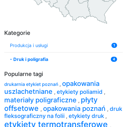
Kategorie
Produkcja i usługi
1
-
Druk i poligrafia
4
Popularne tagi
opakowania
drukarnia etykiet poznań
,
uszlachetniane
etykiety poliamid
,
,
płyty
materiały poligraficzne
,
offsetowe
opakowania poznań
druk
,
,
fleksograficzny na folii
etykiety druk
,
,
etykiety termotransferowe
,