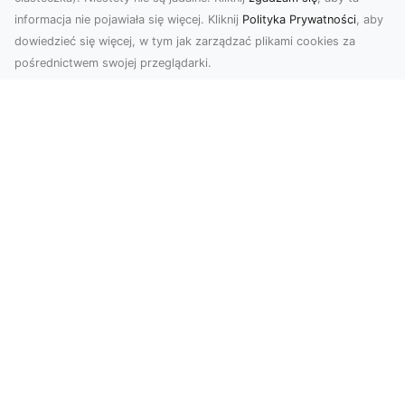
informacja nie pojawiała się więcej. Kliknij
Polityka Prywatności
, aby
dowiedzieć się więcej, w tym jak zarządzać plikami cookies za
pośrednictwem swojej przeglądarki.
Profesjonalne zdjęcia z drona Tarnów –
nowoczesne spojrzenie na biznes
Współczesny świat wymaga kreatywnych
rozwiązań wizualnych, a profesjonalne usługi
dronem pozwala...
Legenda amerykańskich dróg: Ford
Mustang z 1970 roku