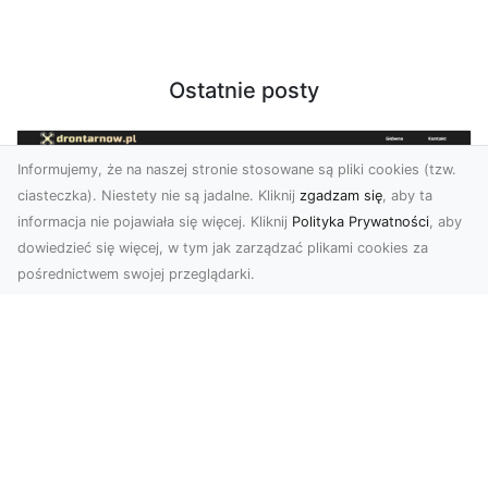
Ostatnie posty
Informujemy, że na naszej stronie stosowane są pliki cookies (tzw.
ciasteczka). Niestety nie są jadalne. Kliknij
zgadzam się
, aby ta
informacja nie pojawiała się więcej. Kliknij
Polityka Prywatności
, aby
dowiedzieć się więcej, w tym jak zarządzać plikami cookies za
pośrednictwem swojej przeglądarki.
Profesjonalne zdjęcia z drona Tarnów –
nowoczesne spojrzenie na biznes
Współczesny świat wymaga kreatywnych