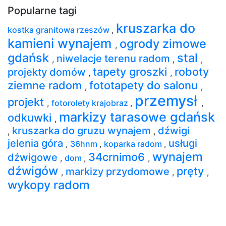
Popularne tagi
kruszarka do
kostka granitowa rzeszów
,
kamieni wynajem
ogrody zimowe
,
gdańsk
stal
niwelacje terenu radom
,
,
,
tapety groszki
roboty
projekty domów
,
,
ziemne radom
fototapety do salonu
,
,
przemysł
projekt
,
fotorolety krajobraz
,
,
markizy tarasowe gdańsk
odkuwki
,
kruszarka do gruzu wynajem
dźwigi
,
,
jelenia góra
usługi
,
36hnm
,
koparka radom
,
wynajem
34crnimo6
dźwigowe
,
dom
,
,
dźwigów
pręty
markizy przydomowe
,
,
,
wykopy radom