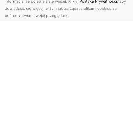
informacja nie pojawiała się więcej. Kliknij
Polityka Prywatności
, aby
dowiedzieć się więcej, w tym jak zarządzać plikami cookies za
pośrednictwem swojej przeglądarki.
Profesjonalne zdjęcia z drona Tarnów –
nowoczesne spojrzenie na biznes
Współczesny świat wymaga kreatywnych
rozwiązań wizualnych, a profesjonalne usługi
dronem pozwala...