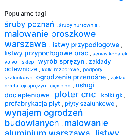
Popularne tagi
śruby poznań
,
śruby hurtownia
,
malowanie proszkowe
warszawa
listwy przypodłogowe
,
,
listwy przypodłogowe orac
,
serwis koparek
wyrób sprężyn
zakłady
volvo - sklep
,
,
odlewnicze
,
kołki rozporowe
,
podpory
ogrodzenia przenośne
szalunkowe
,
,
zakład
usługi
produkcji sprężyn
,
cięcie hpl
,
ploter cnc
dociepleniowe
kołki gk
,
,
,
prefabrykacja płyt
płyty szalunkowe
,
,
wynajem ogrodzeń
budowlanych
malowanie
,
aluminium warszawa
listwy
,