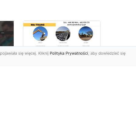
pojawiała się więcej. Kliknij
Polityka Prywatności
, aby dowiedzieć się
Wyburzenia i
Rozbiórki oraz Usługi
i
Ziemne w Radomiu –
Kompleksowa Oferta
MA-TRANS
Profesjonalne Wyburzenia i
Rozbiórki Budynków Firma
Mar
MA-TRANS z Radomia
specjalizuje się w