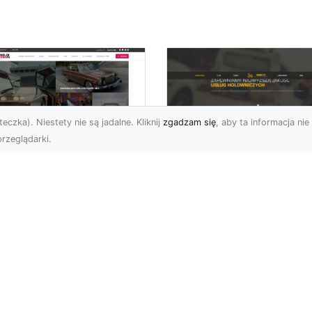
eczka). Niestety nie są jadalne. Kliknij
zgadzam się
, aby ta informacja nie 
rzeglądarki.
Profesjonalne Usług
genda
Transportowe FHU
erykańskich dróg:
XMar w Radomiu
rd Mustang z 1970
Transport i Holowanie w
ku
Radomiu - Kompleksowa
ęp Nie ma wątpliwości,
Oferta FHU XMar FHU X
gdyby klasyka
to renomowana firma z
mochodów mogła mówić,
Rado...