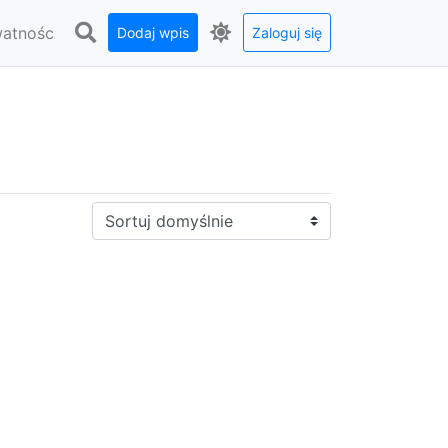
watnośc
Dodaj wpis
Zaloguj się
Sortuj: