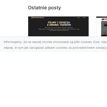
Ostatnie posty
Informujemy, że na naszej stronie stosowane są pliki cookies (tzw. ciast
więcej, w tym jak zarządzać plikami cookies za pośrednictwem swojej p
Profesjonalne zdjęcia
z drona Tarnów –
Le
nowoczesne
am
spojrzenie na biznes
Fo
ro
Współczesny świat wymaga
kreatywnych rozwiązań
Wst
wizualnych, a profesjonalne
że 
usługi dronem pozwala...
sa