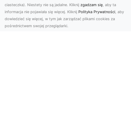
ciasteczka). Niestety nie są jadalne. Kliknij
zgadzam się
, aby ta
informacja nie pojawiała się więcej. Kliknij
Polityka Prywatności
, aby
dowiedzieć się więcej, w tym jak zarządzać plikami cookies za
pośrednictwem swojej przeglądarki.
Profesjonalne zdjęcia z drona Tarnów –
nowoczesne spojrzenie na biznes
Współczesny świat wymaga kreatywnych
rozwiązań wizualnych, a profesjonalne usługi
dronem pozwala...