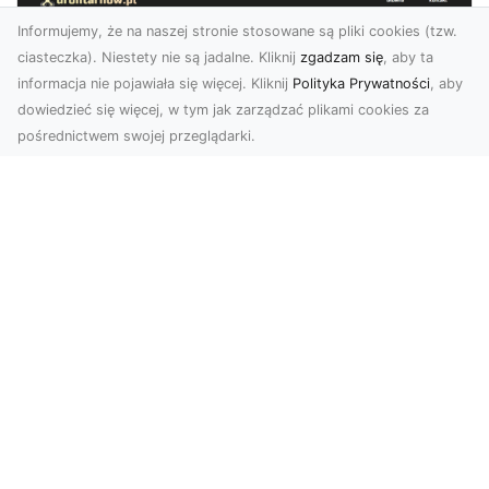
Informujemy, że na naszej stronie stosowane są pliki cookies (tzw.
ciasteczka). Niestety nie są jadalne. Kliknij
zgadzam się
, aby ta
informacja nie pojawiała się więcej. Kliknij
Polityka Prywatności
, aby
dowiedzieć się więcej, w tym jak zarządzać plikami cookies za
pośrednictwem swojej przeglądarki.
Profesjonalne zdjęcia z drona Tarnów –
nowoczesne spojrzenie na biznes
Współczesny świat wymaga kreatywnych
rozwiązań wizualnych, a profesjonalne usługi
dronem pozwala...