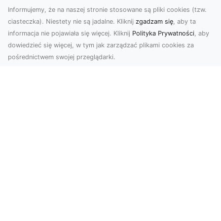
Informujemy, że na naszej stronie stosowane są pliki cookies (tzw.
ciasteczka). Niestety nie są jadalne. Kliknij
zgadzam się
, aby ta
informacja nie pojawiała się więcej. Kliknij
Polityka Prywatności
, aby
dowiedzieć się więcej, w tym jak zarządzać plikami cookies za
pośrednictwem swojej przeglądarki.
Profesjonalne zdjęcia z drona Tarnów –
nowoczesne spojrzenie na biznes
Współczesny świat wymaga kreatywnych
rozwiązań wizualnych, a profesjonalne usługi
dronem pozwala...
Legenda amerykańskich dróg: Ford