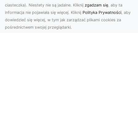
ciasteczka). Niestety nie są jadalne. Kliknij
zgadzam się
, aby ta
informacja nie pojawiała się więcej. Kliknij
Polityka Prywatności
, aby
dowiedzieć się więcej, w tym jak zarządzać plikami cookies za
pośrednictwem swojej przeglądarki.
Profesjonalne zdjęcia z drona Tarnów –
nowoczesne spojrzenie na biznes
Współczesny świat wymaga kreatywnych
rozwiązań wizualnych, a profesjonalne usługi
dronem pozwala...