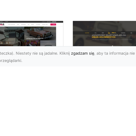
eczka). Niestety nie są jadalne. Kliknij
zgadzam się
, aby ta informacja nie 
rzeglądarki.
Profesjonalne Usług
genda
Transportowe FHU
erykańskich dróg:
XMar w Radomiu
rd Mustang z 1970
Transport i Holowanie w
ku
Radomiu - Kompleksowa
ęp Nie ma wątpliwości,
Oferta FHU XMar FHU X
gdyby klasyka
to renomowana firma z
mochodów mogła mówić,
Rado...