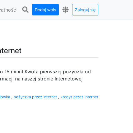
watnośc
Dodaj wpis
Zaloguj się
ternet
do 15 minut.Kwota pierwszej pożyczki od
rmacji na naszej stronie Internetowej
ilówka
,
pożyczka przez internet
,
kredyt przez internet