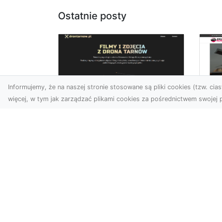
Ostatnie posty
Informujemy, że na naszej stronie stosowane są pliki cookies (tzw. ciast
więcej, w tym jak zarządzać plikami cookies za pośrednictwem swojej p
Profesjonalne zdjęcia
z drona Tarnów –
Le
nowoczesne
am
spojrzenie na biznes
Fo
ro
Współczesny świat wymaga
kreatywnych rozwiązań
Wst
wizualnych, a profesjonalne
że 
usługi dronem pozwala...
sa