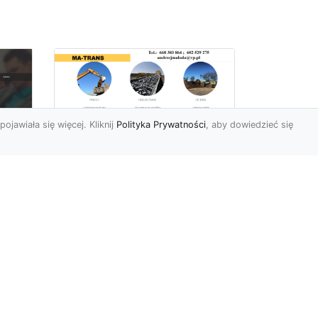
pojawiała się więcej. Kliknij
Polityka Prywatności
, aby dowiedzieć się
Wyburzenia i
Rozbiórki oraz Usługi
i
Ziemne w Radomiu –
Kompleksowa Oferta
MA-TRANS
Profesjonalne Wyburzenia i
Rozbiórki Budynków Firma
Mar
MA-TRANS z Radomia
specjalizuje się w