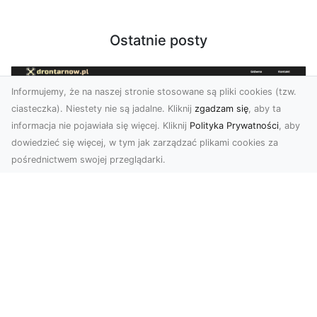
Ostatnie posty
Informujemy, że na naszej stronie stosowane są pliki cookies (tzw.
ciasteczka). Niestety nie są jadalne. Kliknij
zgadzam się
, aby ta
informacja nie pojawiała się więcej. Kliknij
Polityka Prywatności
, aby
dowiedzieć się więcej, w tym jak zarządzać plikami cookies za
pośrednictwem swojej przeglądarki.
Profesjonalne zdjęcia z drona Tarnów –
nowoczesne spojrzenie na biznes
Współczesny świat wymaga kreatywnych
rozwiązań wizualnych, a profesjonalne usługi