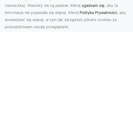
ciasteczka). Niestety nie są jadalne. Kliknij
zgadzam się
, aby ta
informacja nie pojawiała się więcej. Kliknij
Polityka Prywatności
, aby
dowiedzieć się więcej, w tym jak zarządzać plikami cookies za
pośrednictwem swojej przeglądarki.
Profesjonalne zdjęcia z drona Tarnów –
nowoczesne spojrzenie na biznes
Współczesny świat wymaga kreatywnych
rozwiązań wizualnych, a profesjonalne usługi
dronem pozwala...