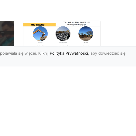
pojawiała się więcej. Kliknij
Polityka Prywatności
, aby dowiedzieć się
Wyburzenia i
Rozbiórki oraz Usługi
i
Ziemne w Radomiu –
Kompleksowa Oferta
MA-TRANS
Profesjonalne Wyburzenia i
Rozbiórki Budynków Firma
Mar
MA-TRANS z Radomia
specjalizuje się w