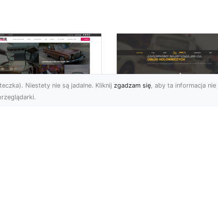
eczka). Niestety nie są jadalne. Kliknij
zgadzam się
, aby ta informacja nie 
rzeglądarki.
Profesjonalne Usług
genda
Transportowe FHU
erykańskich dróg:
XMar w Radomiu
rd Mustang z 1970
Transport i Holowanie w
ku
Radomiu - Kompleksowa
ęp Nie ma wątpliwości,
Oferta FHU XMar FHU X
gdyby klasyka
to renomowana firma z
mochodów mogła mówić,
Rado...