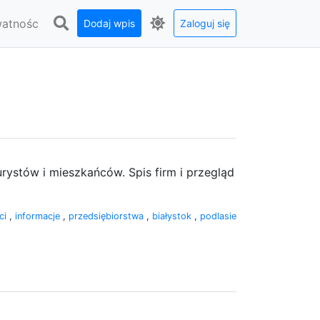
watnośc
Dodaj wpis
Zaloguj się
urystów i mieszkańców. Spis firm i przegląd
ci
,
informacje
,
przedsiębiorstwa
,
białystok
,
podlasie