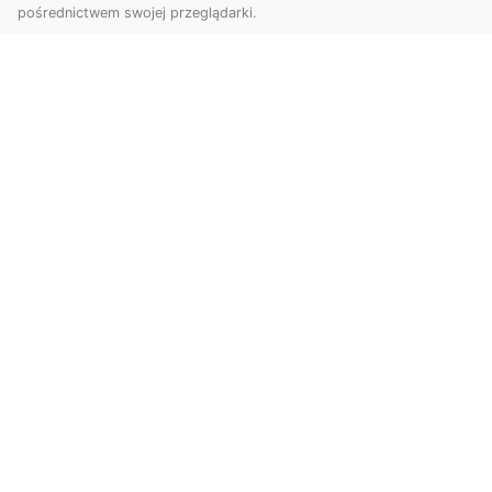
pośrednictwem swojej przeglądarki.
Profesjonalne zdjęcia z drona Tarnów –
nowoczesne spojrzenie na biznes
Współczesny świat wymaga kreatywnych
rozwiązań wizualnych, a profesjonalne usługi
dronem pozwala...