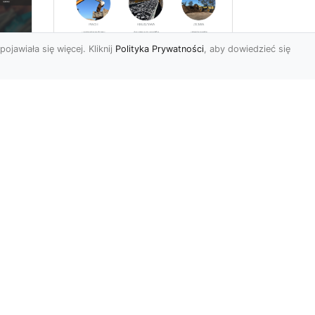
pojawiała się więcej. Kliknij
Polityka Prywatności
, aby dowiedzieć się
Wyburzenia i
Rozbiórki oraz Usługi
i
Ziemne w Radomiu –
Kompleksowa Oferta
MA-TRANS
Profesjonalne Wyburzenia i
Rozbiórki Budynków Firma
Mar
MA-TRANS z Radomia
specjalizuje się w
wyburze...