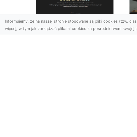
Informujemy, że na naszej stronie stosowane są pliki cookies (tzw. ciast
więcej, w tym jak zarządzać plikami cookies za pośrednictwem swojej p
Profesjonalne zdjęcia
z drona Tarnów –
Le
nowoczesne
am
spojrzenie na biznes
Fo
ro
Współczesny świat wymaga
kreatywnych rozwiązań
Wst
wizualnych, a profesjonalne
że 
usługi dronem pozwala...
sa
był
For