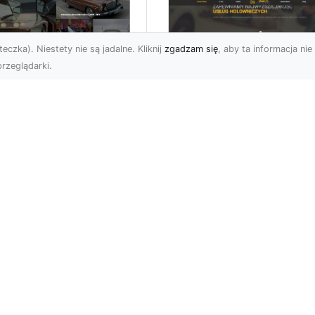
eczka). Niestety nie są jadalne. Kliknij
zgadzam się
, aby ta informacja nie 
rzeglądarki.
Profesjonalne Usług
genda
Transportowe FHU
erykańskich dróg:
XMar w Radomiu
rd Mustang z 1970
Transport i Holowanie w
ku
Radomiu - Kompleksowa
ęp Nie ma wątpliwości,
Oferta FHU XMar FHU X
gdyby klasyka
to renomowana firma z
mochodów mogła mówić,
Rado...
aby to opowieść o
dzie M...