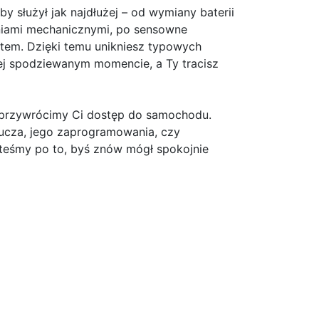
y służył jak najdłużej – od wymiany baterii
eniami mechanicznymi, po sensowne
em. Dzięki temu unikniesz typowych
niej spodziewanym momencie, a Ty tracisz
e przywrócimy Ci dostęp do samochodu.
lucza, jego zaprogramowania, czy
teśmy po to, byś znów mógł spokojnie