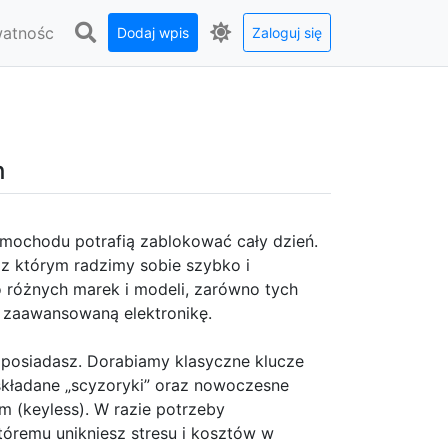
watnośc
Dodaj wpis
Zaloguj się
h
mochodu potrafią zablokować cały dzień.
 z którym radzimy sobie szybko i
 różnych marek i modeli, zarówno tych
 zaawansowaną elektronikę.
 posiadasz. Dorabiamy klasyczne klucze
składane „scyzoryki” oraz nowoczesne
 (keyless). W razie potrzeby
óremu unikniesz stresu i kosztów w