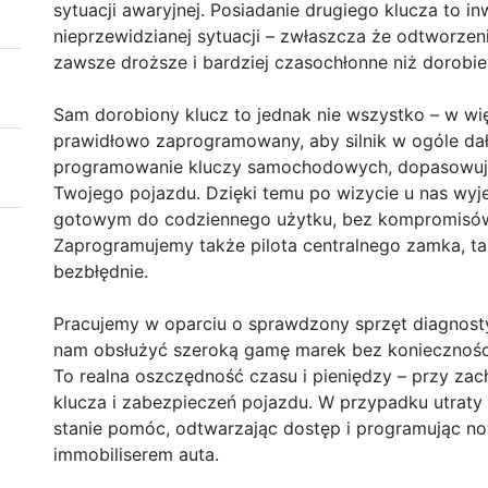
sytuacji awaryjnej. Posiadanie drugiego klucza to in
nieprzewidzianej sytuacji – zwłaszcza że odtworzeni
zawsze droższe i bardziej czasochłonne niż dorobie
Sam dorobiony klucz to jednak nie wszystko – w wi
prawidłowo zaprogramowany, aby silnik w ogóle dał
programowanie kluczy samochodowych, dopasowując
Twojego pojazdu. Dzięki temu po wizycie u nas wy
gotowym do codziennego użytku, bez kompromisów
Zaprogramujemy także pilota centralnego zamka, tak
bezbłędnie.
Pracujemy w oparciu o sprawdzony sprzęt diagnosty
nam obsłużyć szeroką gamę marek bez koniecznośc
To realna oszczędność czasu i pieniędzy – przy zac
klucza i zabezpieczeń pojazdu. W przypadku utraty
stanie pomóc, odtwarzając dostęp i programując n
immobiliserem auta.